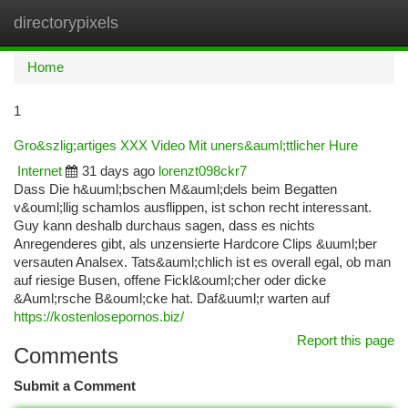
directorypixels
Togg
navi
Home
1
Gro&szlig;artiges XXX Video Mit uners&auml;ttlicher Hure
Internet
31 days ago
lorenzt098ckr7
Dass Die h&uuml;bschen M&auml;dels beim Begatten
v&ouml;llig schamlos ausflippen, ist schon recht interessant.
Guy kann deshalb durchaus sagen, dass es nichts
Anregenderes gibt, als unzensierte Hardcore Clips &uuml;ber
versauten Analsex. Tats&auml;chlich ist es overall egal, ob man
auf riesige Busen, offene Fickl&ouml;cher oder dicke
&Auml;rsche B&ouml;cke hat. Daf&uuml;r warten auf
https://kostenlosepornos.biz/
Report this page
Comments
Submit a Comment