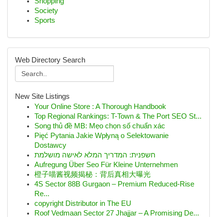
Shopping
Society
Sports
Web Directory Search
New Site Listings
Your Online Store : A Thorough Handbook
Top Regional Rankings: T-Town & The Port SEO St...
Song thủ đề MB: Mẹo chọn số chuẩn xác
Pięć Pytania Jakie Wpłyną o Selektowanie
Dostawcy
חשפנית: המדריך המלא לאישה מושלמת
Aufregung Über Seo Für Kleine Unternehmen
橙子喵酱视频揭秘：背后真相大曝光
4S Sector 88B Gurgaon – Premium Reduced-Rise
Re...
copyright Distributor in The EU
Roof Vedmaan Sector 27 Jhajjar – A Promising De...