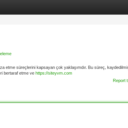
tegories
Register
Login
nceleme
faza etme süreçlerini kapsayan çok yaklaşımdır. Bu süreç, kaydedilmi
ri bertaraf etme ve
https://siteyvm.com
Report t