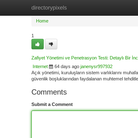
directorypixels
Home
New Site Listings
Add Site
Ca
Home
1
Zafiyet Yönetimi ve Penetrasyon Testi: Detaylı Bir İ
Internet
64 days ago
janenysr997932
Açık yönetimi, kuruluşların sistem varlıklarını muha
güvenlik boşluklarından faydalanan muhtemel tehditle
Comments
Submit a Comment