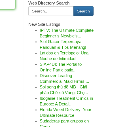
Web Directory Search
Search
New Site Listings
IPTV: The Ultimate Complete
Beginner’s Newbie’s...
Slot Gacor Terpercaya:
Panduan & Tips Menang!
Latidos en Terciopelo: Una
Noche de Intimidad
SIAP4DI: The Portal to
Online Participatio...
Discover Leading
Commercial Maid Firms ...
Soi song thủ đề MB · Giải
pháp Chữ số Vàng: Chọ...
Ibogaine Treatment Clinics in
Europe: A Detail...
Florida Weed Delivery: Your
Ultimate Resource
Sudaderas para grupos en
Cádiz