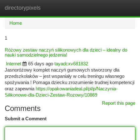
directorypixels
Togg
navi
Home
1
Różowy zestaw naczyń silikonowych dla dzieci – idealny do
nauki samodzielnego jedzenia!
Internet
65 days ago
tayadcxv681832
Jasnoróżowy komplet naczyń gumowych stworzony dla
przedszkolaków – jest wspaniały w celu treningu własnego
spożywania ! Pomaga dziecku zrozumienie trudnej kompetencji
oraz zapewnia
https://opakowaniadeal.pl/pl/p/Naczynia-
Silikonowe-dla-Dzieci-Zestaw-Rozowy/10869
Report this page
Comments
Submit a Comment