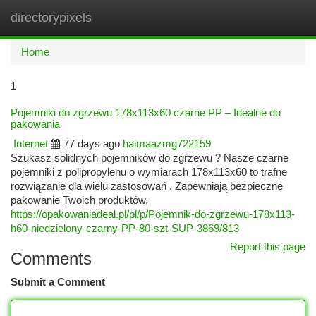
directorypixels
Togg
navi
Home
1
Pojemniki do zgrzewu 178x113x60 czarne PP – Idealne do
pakowania
Internet
77 days ago
haimaazmg722159
Szukasz solidnych pojemników do zgrzewu ? Nasze czarne
pojemniki z polipropylenu o wymiarach 178x113x60 to trafne
rozwiązanie dla wielu zastosowań . Zapewniają bezpieczne
pakowanie Twoich produktów,
https://opakowaniadeal.pl/pl/p/Pojemnik-do-zgrzewu-178x113-
h60-niedzielony-czarny-PP-80-szt-SUP-3869/813
Report this page
Comments
Submit a Comment