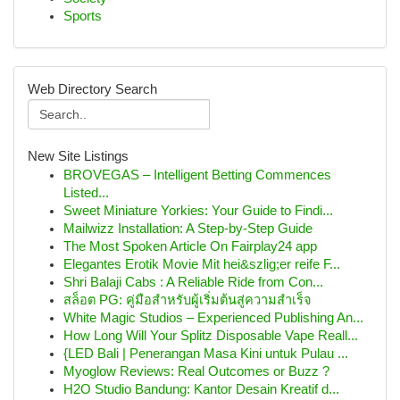
Sports
Web Directory Search
New Site Listings
BROVEGAS – Intelligent Betting Commences
Listed...
Sweet Miniature Yorkies: Your Guide to Findi...
Mailwizz Installation: A Step-by-Step Guide
The Most Spoken Article On Fairplay24 app
Elegantes Erotik Movie Mit hei&szlig;er reife F...
Shri Balaji Cabs : A Reliable Ride from Con...
สล็อต PG: คู่มือสำหรับผู้เริ่มต้นสู่ความสำเร็จ
White Magic Studios – Experienced Publishing An...
How Long Will Your Splitz Disposable Vape Reall...
{LED Bali | Penerangan Masa Kini untuk Pulau ...
Myoglow Reviews: Real Outcomes or Buzz ?
H2O Studio Bandung: Kantor Desain Kreatif d...