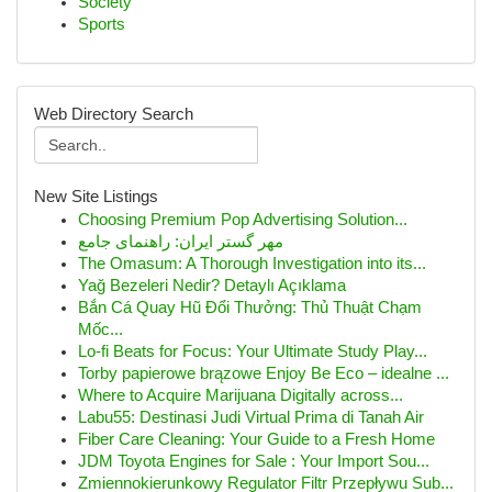
Society
Sports
Web Directory Search
New Site Listings
Choosing Premium Pop Advertising Solution...
مهر گستر ایران: راهنمای جامع
The Omasum: A Thorough Investigation into its...
Yağ Bezeleri Nedir? Detaylı Açıklama
Bắn Cá Quay Hũ Đổi Thưởng: Thủ Thuật Chạm
Mốc...
Lo-fi Beats for Focus: Your Ultimate Study Play...
Torby papierowe brązowe Enjoy Be Eco – idealne ...
Where to Acquire Marijuana Digitally across...
Labu55: Destinasi Judi Virtual Prima di Tanah Air
Fiber Care Cleaning: Your Guide to a Fresh Home
JDM Toyota Engines for Sale : Your Import Sou...
Zmiennokierunkowy Regulator Filtr Przepływu Sub...