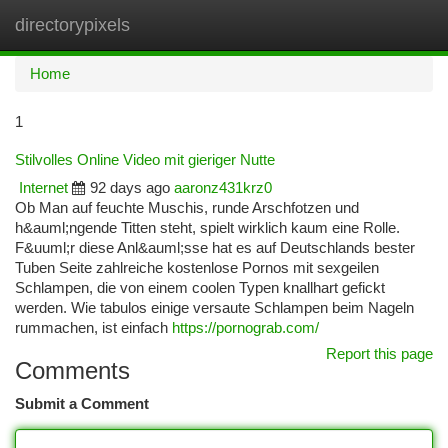
directorypixels
Togg
navi
Home
1
Stilvolles Online Video mit gieriger Nutte
Internet
92 days ago
aaronz431krz0
Ob Man auf feuchte Muschis, runde Arschfotzen und
h&auml;ngende Titten steht, spielt wirklich kaum eine Rolle.
F&uuml;r diese Anl&auml;sse hat es auf Deutschlands bester
Tuben Seite zahlreiche kostenlose Pornos mit sexgeilen
Schlampen, die von einem coolen Typen knallhart gefickt
werden. Wie tabulos einige versaute Schlampen beim Nageln
rummachen, ist einfach
https://pornograb.com/
Report this page
Comments
Submit a Comment