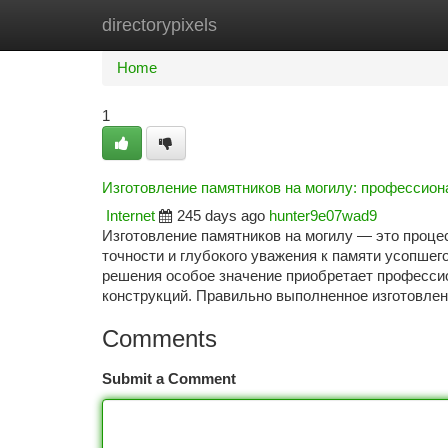
directorypixels
Home
New Site Listings
Add Site
Ca
Home
1
Изготовление памятников на могилу: профессио
Internet
245 days ago
hunter9e07wad9
Изготовление памятников на могилу — это проце
точности и глубокого уважения к памяти усопшег
решения особое значение приобретает професси
конструкций. Правильно выполненное изготовлен
Comments
Submit a Comment