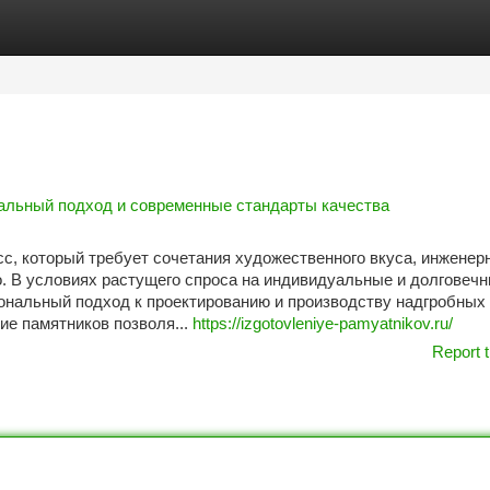
tegories
Register
Login
нальный подход и современные стандарты качества
сс, который требует сочетания художественного вкуса, инженер
о. В условиях растущего спроса на индивидуальные и долговеч
ональный подход к проектированию и производству надгробных
ие памятников позволя...
https://izgotovleniye-pamyatnikov.ru/
Report t