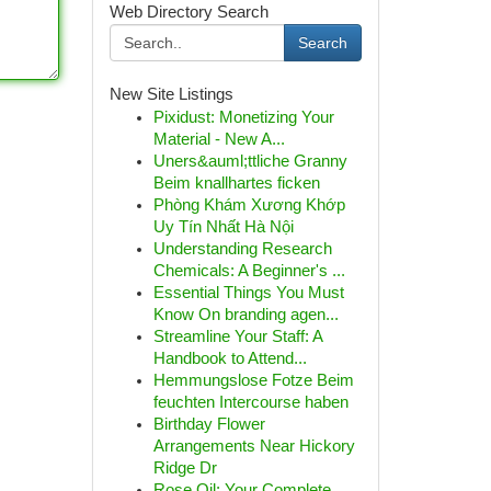
Web Directory Search
Search
New Site Listings
Pixidust: Monetizing Your
Material - New A...
Uners&auml;ttliche Granny
Beim knallhartes ficken
Phòng Khám Xương Khớp
Uy Tín Nhất Hà Nội
Understanding Research
Chemicals: A Beginner's ...
Essential Things You Must
Know On branding agen...
Streamline Your Staff: A
Handbook to Attend...
Hemmungslose Fotze Beim
feuchten Intercourse haben
Birthday Flower
Arrangements Near Hickory
Ridge Dr
Rose Oil: Your Complete