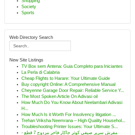
Shopping
Society
Sports
Web Directory Search
New Site Listings
TV Box sem Antena: Guia Completo para Iniciantes
La Perla di Calabria
Cheap Flights to Harare: Your Ultimate Guide
Buy copyright Online: A Comprehensive Manual
Cheyenne Garage Door Repair: Reliable Service Y...
The Most Spoken Article On Adivasi oil
How Much Do You Know About Neelambari Adivasi
H...
How Much Is it Worth For Insolvency litigation ...
Trehan Vriksha Neemrana – High Quality Househol...
Troubleshooting Printer Issues: Your Ultimate S...
مفرش سرير صيفي كوثر جاكار فاخر مزدوج 7 قطع -