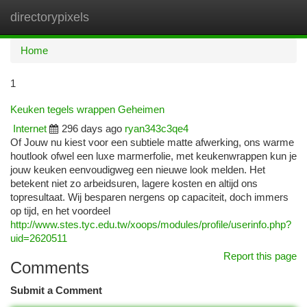
directorypixels
Togg
navi
Home
1
Keuken tegels wrappen Geheimen
Internet
296 days ago
ryan343c3qe4
Of Jouw nu kiest voor een subtiele matte afwerking, ons warme
houtlook ofwel een luxe marmerfolie, met keukenwrappen kun je
jouw keuken eenvoudigweg een nieuwe look melden. Het
betekent niet zo arbeidsuren, lagere kosten en altijd ons
topresultaat. Wij besparen nergens op capaciteit, doch immers
op tijd, en het voordeel
http://www.stes.tyc.edu.tw/xoops/modules/profile/userinfo.php?
uid=2620511
Report this page
Comments
Submit a Comment