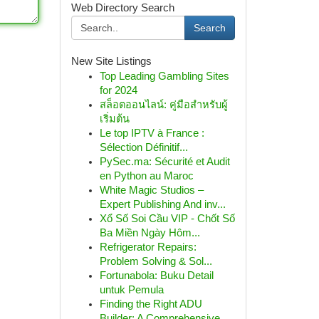
Web Directory Search
Search
New Site Listings
Top Leading Gambling Sites
for 2024
สล็อตออนไลน์: คู่มือสำหรับผู้
เริ่มต้น
Le top IPTV à France :
Sélection Définitif...
PySec.ma: Sécurité et Audit
en Python au Maroc
White Magic Studios –
Expert Publishing And inv...
Xổ Số Soi Cầu VIP - Chốt Số
Ba Miền Ngày Hôm...
Refrigerator Repairs:
Problem Solving & Sol...
Fortunabola: Buku Detail
untuk Pemula
Finding the Right ADU
Builder: A Comprehensive ...