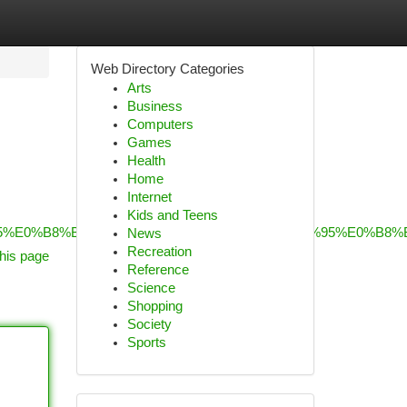
Web Directory Categories
Arts
Business
Computers
Games
Health
Home
Internet
Kids and Teens
B8%95%E0%B8%B1%E0%B9%89%E0%B8%87%E0%B8%95%E0%
News
Recreation
his page
Reference
Science
Shopping
Society
Sports