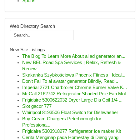
Sports
Web Directory Search
New Site Listings
The Blog To Learn More About ai ad generator an...
New BEL Road Spa Services | Relax, Refresh &
Renew
Skakanka Szybkościowa Phoenix Fitness : Ideal...
Don't Fall To ai avatar generator Blindly, Read...
Imperial 2721 Charbroiler Chrome Burner Valve K...
McCall 2162742 Refrigerator Shaded Pole Fan Mot...
Frigidaire 5300622032 Dryer Large Dia Coil 1/4 ...
Slot gacor 777
Whirlpool 8193506 Float Switch for Dishwasher
Buy Cream Chargers Peterborough for
Professiona...
Frigidaire 5303918277 Refrigerator Ice maker Kit
Cerita Menginap pada Homestay di Dieng yang