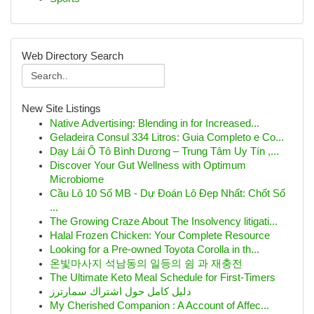
Web Directory Search
New Site Listings
Native Advertising: Blending in for Increased...
Geladeira Consul 334 Litros: Guia Completo e Co...
Dạy Lái Ô Tô Bình Dương – Trung Tâm Uy Tín ,...
Discover Your Gut Wellness with Optimum
Microbiome
Cầu Lô 10 Số MB - Dự Đoán Lô Đẹp Nhất: Chốt Số
...
The Growing Craze About The Insolvency litigati...
Halal Frozen Chicken: Your Complete Resource
Looking for a Pre-owned Toyota Corolla in th...
온빛마사지 석남동의 일등의 쉼 과 재충전
The Ultimate Keto Meal Schedule for First-Timers
دليل كامل حول اشتراك سمارترز
My Cherished Companion : A Account of Affec...