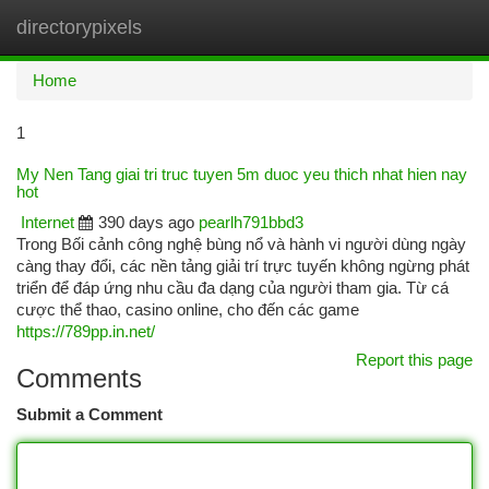
directorypixels
Togg
navi
Home
1
My Nen Tang giai tri truc tuyen 5m duoc yeu thich nhat hien nay
hot
Internet
390 days ago
pearlh791bbd3
Trong Bối cảnh công nghệ bùng nổ và hành vi người dùng ngày
càng thay đổi, các nền tảng giải trí trực tuyến không ngừng phát
triển để đáp ứng nhu cầu đa dạng của người tham gia. Từ cá
cược thể thao, casino online, cho đến các game
https://789pp.in.net/
Report this page
Comments
Submit a Comment