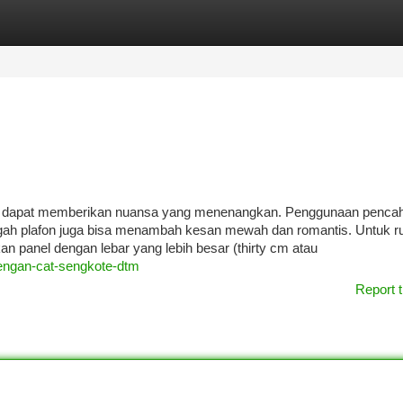
tegories
Register
Login
stel dapat memberikan nuansa yang menenangkan. Penggunaan penca
engah plafon juga bisa menambah kesan mewah dan romantis. Untuk 
kan panel dengan lebar yang lebih besar (thirty cm atau
engan-cat-sengkote-dtm
Report t