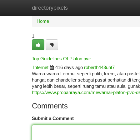
directorypixels
Home
New Site Listings
Add Site
Ca
Home
1
Top Guidelines Of Plafon pvc
Internet
416 days ago
roberth443uht7
Warna-warna Lembut seperti putih, krem, atau pa
hangat dan chandelier sebagai pusat perhatian di t
yang lebih besar, seperti ruang tamu atau aula, guna
https://www.propanraya.com/mewarnai-plafon-pvc-d
Comments
Submit a Comment