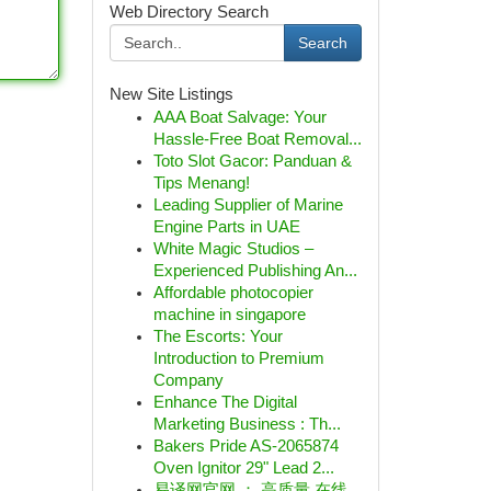
Web Directory Search
Search
New Site Listings
AAA Boat Salvage: Your
Hassle-Free Boat Removal...
Toto Slot Gacor: Panduan &
Tips Menang!
Leading Supplier of Marine
Engine Parts in UAE
White Magic Studios –
Experienced Publishing An...
Affordable photocopier
machine in singapore
The Escorts: Your
Introduction to Premium
Company
Enhance The Digital
Marketing Business : Th...
Bakers Pride AS-2065874
Oven Ignitor 29" Lead 2...
易译网官网 ： 高质量 在线