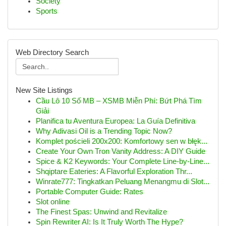
Society
Sports
Web Directory Search
New Site Listings
Cầu Lô 10 Số MB – XSMB Miễn Phí: Bứt Phá Tìm
Giải
Planifica tu Aventura Europea: La Guía Definitiva
Why Adivasi Oil is a Trending Topic Now?
Komplet pościeli 200x200: Komfortowy sen w błęk...
Create Your Own Tron Vanity Address: A DIY Guide
Spice & K2 Keywords: Your Complete Line-by-Line...
Shqiptare Eateries: A Flavorful Exploration Thr...
Winrate777: Tingkatkan Peluang Menangmu di Slot...
Portable Computer Guide: Rates
Slot online
The Finest Spas: Unwind and Revitalize
Spin Rewriter AI: Is It Truly Worth The Hype?