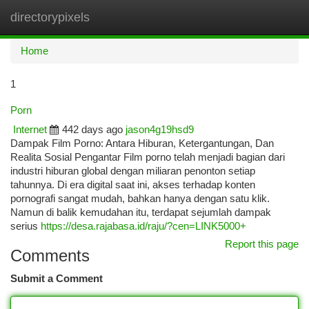
directorypixels
Togg
navi
Home
1
Porn
Internet
442 days ago
jason4g19hsd9
Dampak Film Porno: Antara Hiburan, Ketergantungan, Dan
Realita Sosial Pengantar Film porno telah menjadi bagian dari
industri hiburan global dengan miliaran penonton setiap
tahunnya. Di era digital saat ini, akses terhadap konten
pornografi sangat mudah, bahkan hanya dengan satu klik.
Namun di balik kemudahan itu, terdapat sejumlah dampak
serius
https://desa.rajabasa.id/raju/?cen=LINK5000+
Report this page
Comments
Submit a Comment