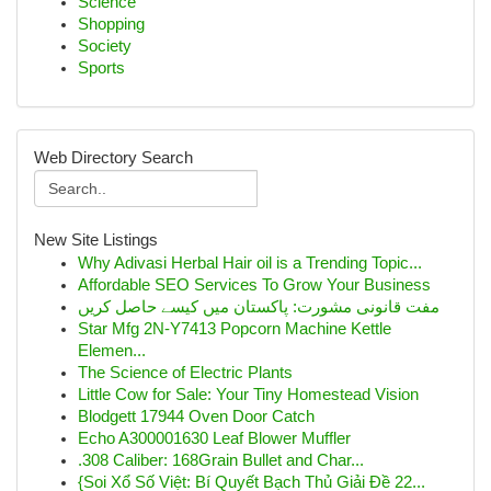
Science
Shopping
Society
Sports
Web Directory Search
New Site Listings
Why Adivasi Herbal Hair oil is a Trending Topic...
Affordable SEO Services To Grow Your Business
مفت قانونی مشورت: پاکستان میں کیسے حاصل کریں
Star Mfg 2N-Y7413 Popcorn Machine Kettle
Elemen...
The Science of Electric Plants
Little Cow for Sale: Your Tiny Homestead Vision
Blodgett 17944 Oven Door Catch
Echo A300001630 Leaf Blower Muffler
.308 Caliber: 168Grain Bullet and Char...
{Soi Xổ Số Việt: Bí Quyết Bạch Thủ Giải Đề 22...