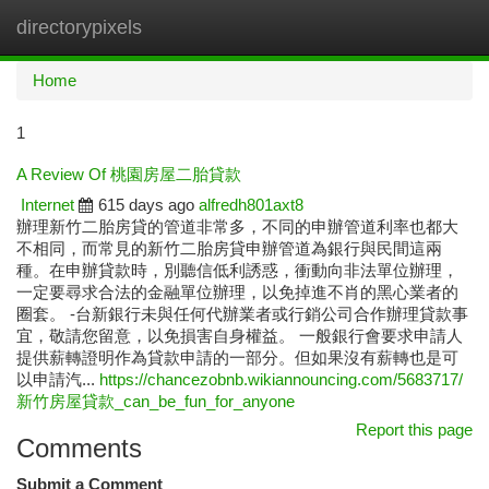
directorypixels
Togg
navi
Home
1
A Review Of 桃園房屋二胎貸款
Internet
615 days ago
alfredh801axt8
辦理新竹二胎房貸的管道非常多，不同的申辦管道利率也都大
不相同，而常見的新竹二胎房貸申辦管道為銀行與民間這兩
種。在申辦貸款時，別聽信低利誘惑，衝動向非法單位辦理，
一定要尋求合法的金融單位辦理，以免掉進不肖的黑心業者的
圈套。 -台新銀行未與任何代辦業者或行銷公司合作辦理貸款事
宜，敬請您留意，以免損害自身權益。 一般銀行會要求申請人
提供薪轉證明作為貸款申請的一部分。但如果沒有薪轉也是可
以申請汽...
https://chancezobnb.wikiannouncing.com/5683717/
新竹房屋貸款_can_be_fun_for_anyone
Report this page
Comments
Submit a Comment