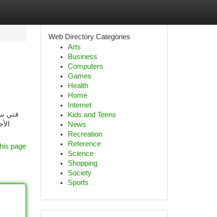
Web Directory Categories
Arts
Business
Computers
Games
Health
Home
Internet
فني ست
Kids and Teens
الأج
News
Recreation
Reference
his page
Science
Shopping
Society
Sports