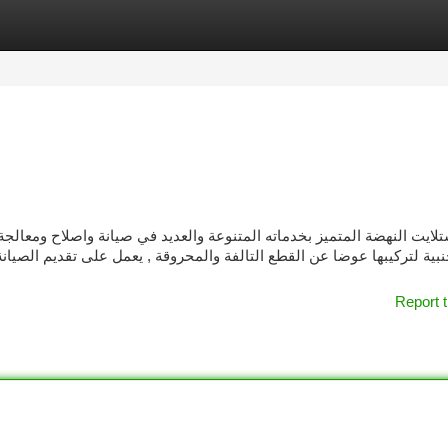
tegories
Register
Login
لايت النهضة المتميز بخدماته المتنوعة والعديد في صيانة واصلاح ومعالجة
نبية لتركيبها عوضا عن القطع التالفة والمحروقة , يعمل على تقديم الصيان
Report t