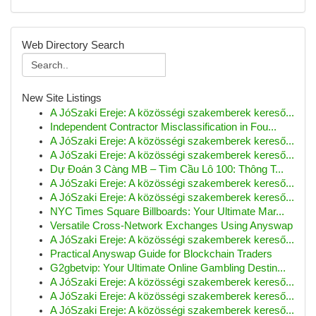
Web Directory Search
New Site Listings
A JóSzaki Ereje: A közösségi szakemberek kereső...
Independent Contractor Misclassification in Fou...
A JóSzaki Ereje: A közösségi szakemberek kereső...
A JóSzaki Ereje: A közösségi szakemberek kereső...
Dự Đoán 3 Càng MB – Tìm Cầu Lô 100: Thông T...
A JóSzaki Ereje: A közösségi szakemberek kereső...
A JóSzaki Ereje: A közösségi szakemberek kereső...
NYC Times Square Billboards: Your Ultimate Mar...
Versatile Cross-Network Exchanges Using Anyswap
A JóSzaki Ereje: A közösségi szakemberek kereső...
Practical Anyswap Guide for Blockchain Traders
G2gbetvip: Your Ultimate Online Gambling Destin...
A JóSzaki Ereje: A közösségi szakemberek kereső...
A JóSzaki Ereje: A közösségi szakemberek kereső...
A JóSzaki Ereje: A közösségi szakemberek kereső...